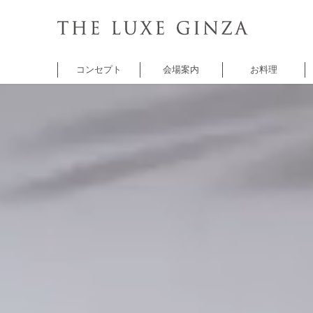
コンセプト
会場案内
お料理
チャペル
バンケット
バンケット
レ
セントクワトロ
5thアベニュー
シャンゼリゼ
A
チャペル
アベニュー