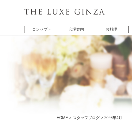
コンセプト
会場案内
お料理
チャペル
バンケット
バンケット
レ
セントクワトロ
5thアベニュー
シャンゼリゼ
A
チャペル
アベニュー
HOME
>
スタッフブログ
> 2026年4月