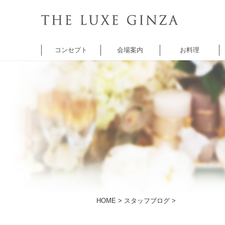
コンセプト
会場案内
お料理
チャペル
バンケット
バンケット
レ
セントクワトロ
5thアベニュー
シャンゼリゼ
A
チャペル
アベニュー
HOME
>
スタッフブログ
>