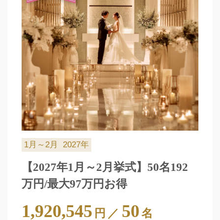
1月～2月
2027年
【2027年1月～2月挙式】50名192
万円/最大97万円お得
1,920,545
50
円
／
名