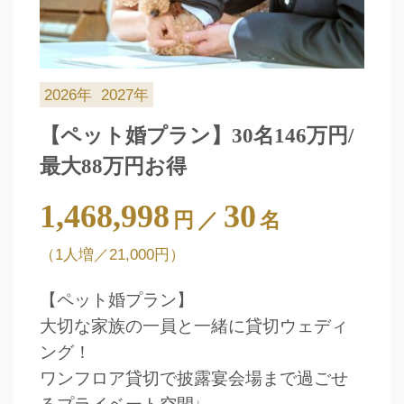
予約画面に進む
2026年
2027年
【ペット婚プラン】30名146万円/
TEL.0120-117-548
最大88万円お得
1,468,998
30
円
／
名
（1人増／21,000円）
【ペット婚プラン】
大切な家族の一員と一緒に貸切ウェディ
ング！
ワンフロア貸切で披露宴会場まで過ごせ