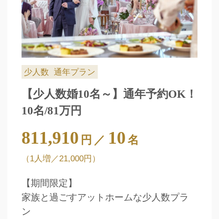
少人数
通年プラン
【少人数婚10名～】通年予約OK！
10名/81万円
811,910
10
円
／
名
（1人増／21,000円）
【期間限定】
家族と過ごすアットホームな少人数プラ
ン