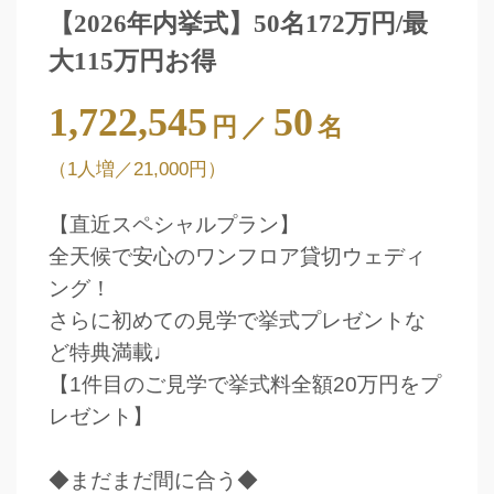
【2026年内挙式】50名172万円/最
大115万円お得
1,722,545
50
円
／
名
（1人増／21,000円）
【直近スペシャルプラン】
全天候で安心のワンフロア貸切ウェディ
ング！
さらに初めての見学で挙式プレゼントな
ど特典満載♩
【1件目のご見学で挙式料全額20万円をプ
レゼント】
◆まだまだ間に合う◆