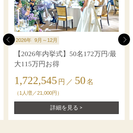
2026年
9月～12月
【2026年内挙式】50名172万円/最
大115万円お得
1,722,545
50
円
／
名
（1人増／21,000円）
詳細を見る