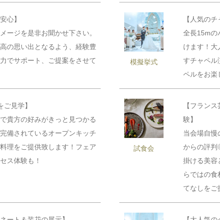
時間を選択してください
安心】
【人気のチ
メージを是非お聞かせ下さい。
全長15m
イダルフェア
高の思い出となるよう、経験豊
けます！大
力でサポート、ご提案をさせて
すチャペル
模擬挙式
ペルをお楽
をご見学】
【フランス
で貴方の好みがきっと見つかる
験】
完備されているオープンキッチ
当会場自慢
料理をご提供致します！フェア
からの評判
試食会
セス体験も！
掛ける美容
らではの食
予約画面に進む
てなしをご
ネート＆装花の展示】
【大人気の