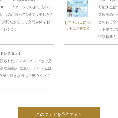
ネートパターンからお二人のテ
可能★全館
いものに添って1番マッチしたも
ス銀座のペ
ア貸切だからこそ空間全体をお二
とのお打合
お二人の大切ペ
ットは全館OK
アレンジ♪
ット婚でご
特別特典も
ドレス展示】
設されたドレスショップもご見
富な品揃えに加え、アイテムは
IYがお好きな方もご安心くださ
このフェアを予約する