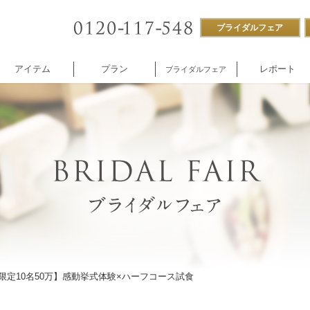
ブライダルフェア
アイテム
プラン
レポート
ブライダルフェア
ストラン
付帯設備
企業様向け
NNOREVE
パーティ
施設内撮影貸し
限定10名50万】感動挙式体験×ハーフコース試食