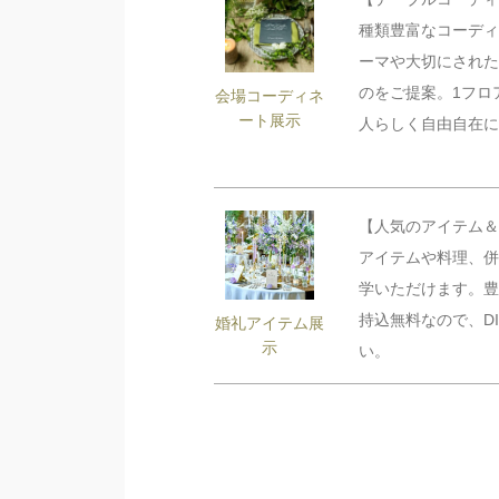
種類豊富なコーディ
ーマや大切にされた
のをご提案。1フロ
会場コーディネ
ート展示
人らしく自由自在に
【人気のアイテム＆
アイテムや料理、併
学いただけます。豊
持込無料なので、D
婚礼アイテム展
示
い。