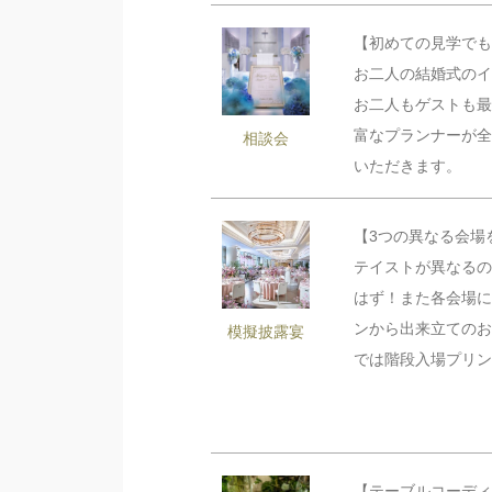
【初めての見学でも
お二人の結婚式のイ
ブラ
お二人もゲストも最
富なプランナーが全
相談会
いただきます。
■■■タイトル■■■
【3つの異なる会場
テイストが異なるの
はず！また各会場に
ンから出来立てのお
模擬披露宴
では階段入場プリン
【テーブルコーディ