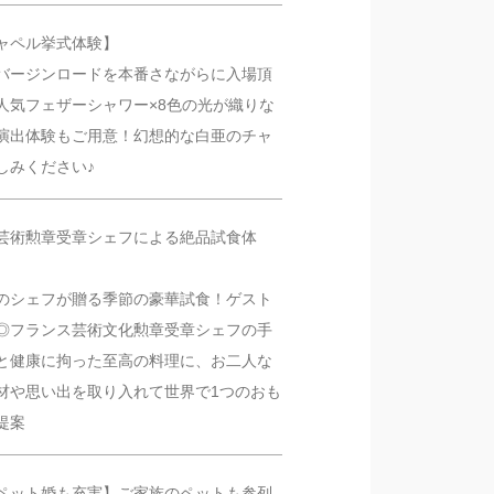
ャペル挙式体験】
のバージンロードを本番さながらに入場頂
日時
人気フェザーシャワー×8色の光が織りな
演出体験もご用意！幻想的な白亜のチャ
しみください♪
芸術勲章受章シェフによる絶品試食体
■■■日付■■■
のシェフが贈る季節の豪華試食！ゲスト
◎フランス芸術文化勲章受章シェフの手
と健康に拘った至高の料理に、お二人な
材や思い出を取り入れて世界で1つのおも
提案
ペット婚も充実】ご家族のペットも参列