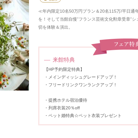
≪年内限定10名50万円プラン＆20名115万/平
を！そして当館自慢”フランス芸術文化勲章受章”シ
切を体験＆演出。
来館特典
【HP予約限定特典】
・メインディッシュグレードアップ！
・フリードリンクワンランクアップ！
・提携ホテル宿泊優待
・列席衣装20％off
・ペット婚特典☆ペット衣装プレゼント