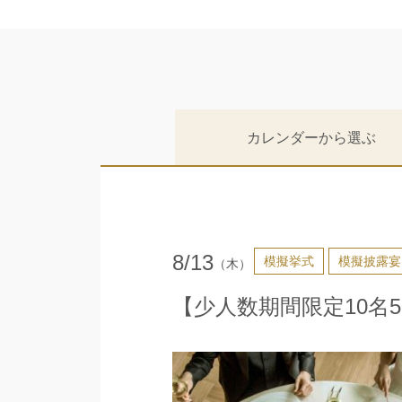
カレンダー
から選ぶ
8/13
模擬挙式
模擬披露宴
（木）
【少人数期間限定10名