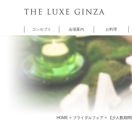
コンセプト
会場案内
お料理
チャペル
バンケット
バンケット
レ
セントクワトロ
5thアベニュー
シャンゼリゼ
A
チャペル
アベニュー
HOME
>
ブライダルフェア
> 【少人数期間