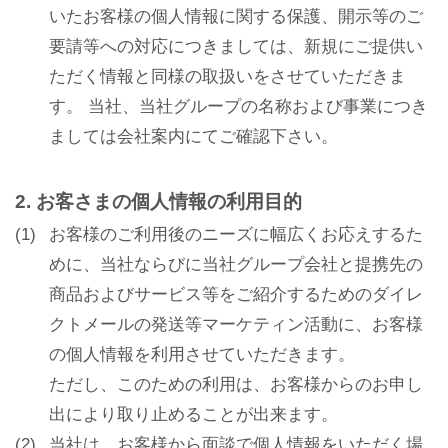
いたお客様の個人情報に関する保護、開示等のご
要請等への対応につきましては、新規にご提供い
ただく情報と同様の取扱いをさせていただきま
す。 当社、当社グループの名称および事業につき
ましては会社案内にてご確認下さい。
CLOSE
時間を選択してください
2. お客さまの個人情報の利用目的
(1)
お客様のご利用後のニーズに幅広くお応えするた
ブライダルフェア
日時
めに、当社ならびに当社グループ会社と提携先の
商品およびサービス等をご紹介するためのダイレ
クトメールの発送等マーケティン活動に、お客様
の個人情報を利用させていただきます。
■■■日付■■■
ただし、このための利用は、お客様からのお申し
出により取り止めることが出来ます。
(2)
当社は、お客様から面談で個人情報をいただく場