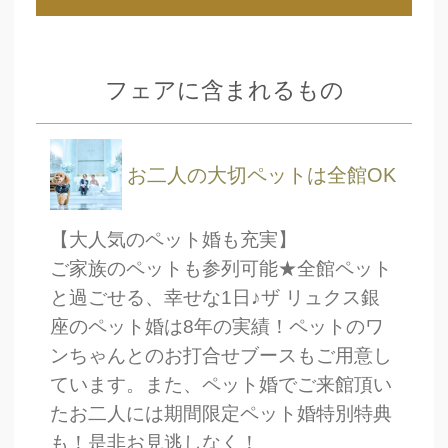
フェアに含まれるもの
お二人の大切ペットは全館OK
【大人気のペット婚も充実】
ご家族のペットも参列可能★全館ペット
と過ごせる、幸せな1日♪ザ リュクス銀
座のペット婚は8年の実績！ペットのワ
ンちゃんとのお打合せブースもご用意し
ています。また、ペット婚でご来館頂い
CLOSE
たお二人には期間限定ペット婚特別特典
時間を選択してください
も！是非お見逃しなく！