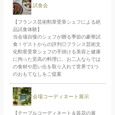
試食会
【フランス芸術勲章受章シェフによる絶
品試食体験】
当会場自慢のシェフが贈る季節の豪華試
食！ゲストからの評判◎フランス芸術文
化勲章受章シェフの手掛ける美容と健康
に拘った至高の料理に、お二人ならでは
の食材や思い出を取り入れて世界で1つ
のおもてなしをご提案
会場コーディネート展示
【テーブルコーディネート＆装花の展