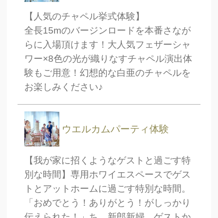
ブライダルフェア
日時
【人気のチャペル挙式体験】
全長15mのバージンロードを本番さなが
らに入場頂けます！大人気フェザーシャ
ワー×8色の光が織りなすチャペル演出体
験もご用意！幻想的な白亜のチャペルを
■■■日付■■■
お楽しみください♪
■■■タイトル■■■
ウエルカムパーティ体験
【我が家に招くようなゲストと過ごす特
別な時間】専用ホワイエスペースでゲス
予約画面に進む
トとアットホームに過ごす特別な時間。
「おめでとう！ありがとう！がしっかり
伝えられた！」ち、新郎新婦、ゲストか