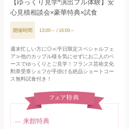
【ゆっくり見学*演出フル体験】安
心見積相談会×豪華特典×試食
開催時間
13:00～ / 16:00～
週末忙しい方に◎≪平日限定スペシャルフェ
ア≫他のカップル様を気にせずにお二人のペ
ースでゆっくりとご見学！フランス芸術文化
勲章受章シェフが手掛ける絶品ショートコー
ス無料試食付き！
来館特典