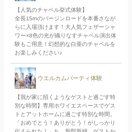
ブライダルフェア
日時
【人気のチャペル挙式体験】
全長15mのバージンロードを本番さなが
らに入場頂けます！大人気フェザーシャ
ワー×8色の光が織りなすチャペル演出体
■■■日付■■■
験もご用意！幻想的な白亜のチャペルを
お楽しみください♪
■■■タイトル■■■
ウエルカムパーティ体験
【我が家に招くようなゲストと過ごす特
予約画面に進む
別な時間】専用ホワイエスペースでゲス
トとアットホームに過ごす特別な時間。
「おめでとう！ありがとう！がしっかり
TEL.0120-117-548
伝えられた！」ち、新郎新婦、ゲストか