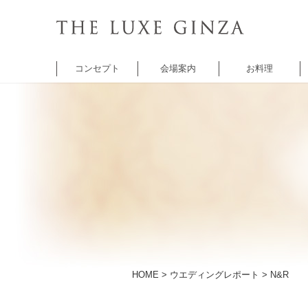
コンセプト
会場案内
お料理
チャペル
バンケット
バンケット
レ
セントクワトロ
5thアベニュー
シャンゼリゼ
A
チャペル
アベニュー
HOME
>
ウエディングレポート
> N&R