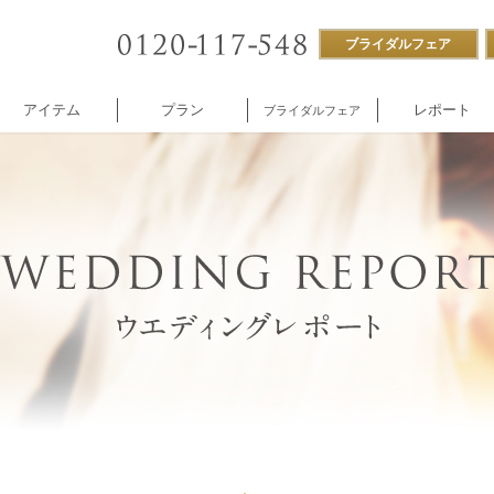
ブライダルフェア
アイテム
プラン
レポート
ブライダルフェア
ストラン
付帯設備
企業様向け
NNOREVE
パーティ
施設内撮影貸し