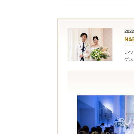
20
N&
いつ
ゲス