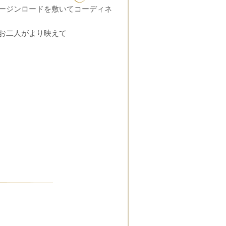
ージンロードを敷いてコーディネ
お二人がより映えて
CLOSE
日時
■■■日付■■■