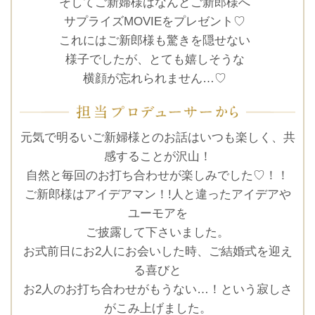
そしてご新婦様はなんとご新郎様へ
サプライズMOVIEをプレゼント♡
これにはご新郎様も驚きを隠せない
TEL.0120-117-548
様子でしたが、とても嬉しそうな
横顔が忘れられません…♡
元気で明るいご新婦様とのお話はいつも楽しく、共
感することが沢山！
自然と毎回のお打ち合わせが楽しみでした♡！！
ご新郎様はアイデアマン！!人と違ったアイデアや
ユーモアを
ご披露して下さいました。
お式前日にお2人にお会いした時、ご結婚式を迎え
る喜びと
お2人のお打ち合わせがもうない…！という寂しさ
がこみ上げました。