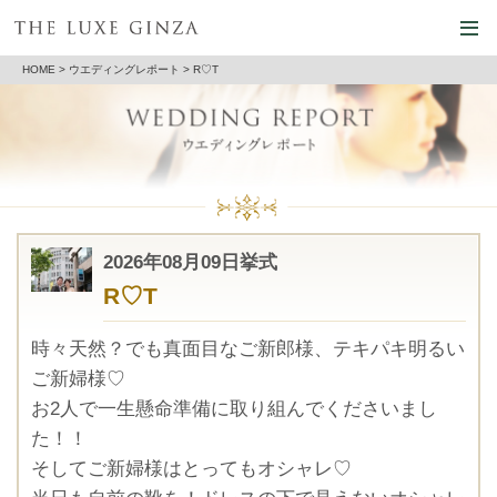
HOME
>
ウエディングレポート
> R♡T
2026年08月09日挙式
R♡T
時々天然？でも真面目なご新郎様、テキパキ明るい
ご新婦様♡
お2人で一生懸命準備に取り組んでくださいまし
た！！
そしてご新婦様はとってもオシャレ♡