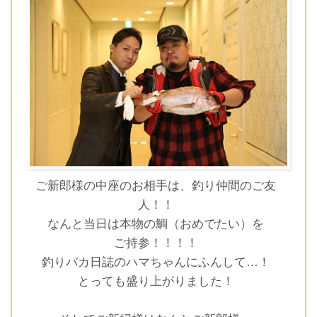
時間を選択してください
ブライダルフェア
日時
■■■日付■■■
ご新郎様の中座のお相手は、釣り仲間のご友
人！！
■■■タイトル■■■
なんと当日は本物の鯛（おめでたい）を
ご持参！！！！
釣りバカ日誌のハマちゃんにふんして…！
とっても盛り上がりました！
予約画面に進む