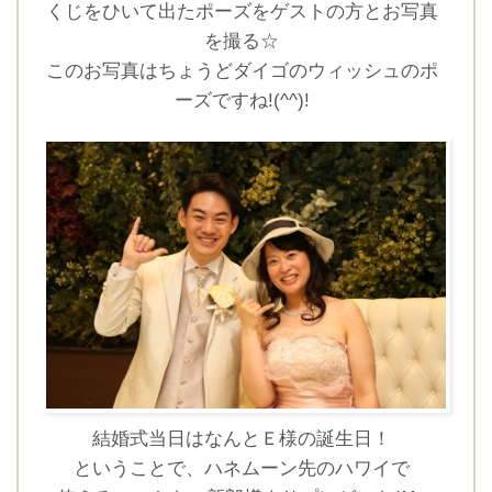
くじをひいて出たポーズをゲストの方とお写真
を撮る☆
このお写真はちょうどダイゴのウィッシュのポ
ーズですね!(^^)!
CLOSE
時間を選択してください
ブライダルフェア
日時
■■■日付■■■
結婚式当日はなんとＥ様の誕生日！
ということで、ハネムーン先のハワイで
■■■タイトル■■■