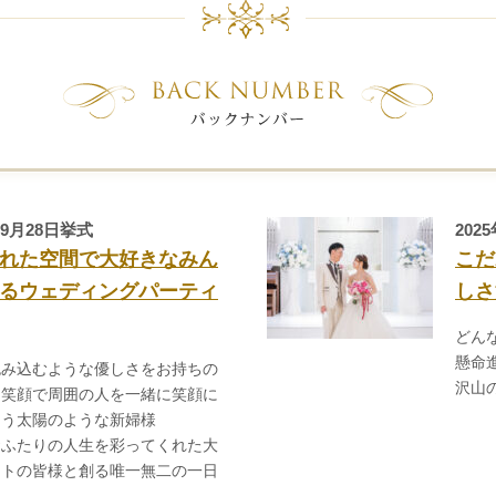
09月28日挙式
202
れた空間で大好きなみん
こだ
るウェディングパーティ
しさ
どん
懸命
包み込むような優しさをお持ちの
沢山
と笑顔で周囲の人を一緒に笑顔に
まう太陽のような新婦様
おふたりの人生を彩ってくれた大
ストの皆様と創る唯一無二の一日