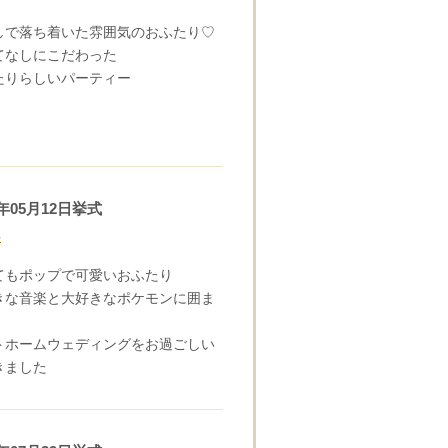
しで落ち着いた雰囲気のおふたり♡
てなしにこだわった
たりらしいパーティー
4年05月12日挙式
S
CLOSE
てもポップで可愛いおふたり
きな音楽と大好きなポケモンに囲ま
日時
トホームウェディングをお過ごしい
きました