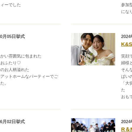
ティーでした
参加
にな
10月05日挙式
202
K&
温かい雰囲気に包まれた
笑顔
なおふたり♡
婦様
りのお人柄溢れた
そん
でアットホームなパーティーでご
ぱい
した。
「大
た
おも
06月02日挙式
202
R＆