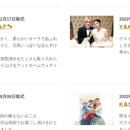
12月17日挙式
202
&Ｐ🐾
Y＆
温かく、柔らかいオーラであふれ
ゲス
たりと、元気いっぱいなぽんすけ
しさ
幸せ
参加型演出をたくさん取り入れた
造り上げるアットホームウェディ
08月06日挙式
202
K＆
笑顔の耐えないお二人
明る
と沢山笑顔でお過ごし頂けるひと
ゲス
りました
おふ