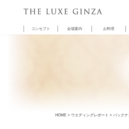
コンセプト
会場案内
お料理
チャペル
バンケット
バンケット
レ
セントクワトロ
5thアベニュー
シャンゼリゼ
A
チャペル
アベニュー
HOME
>
ウエディングレポート
> バック