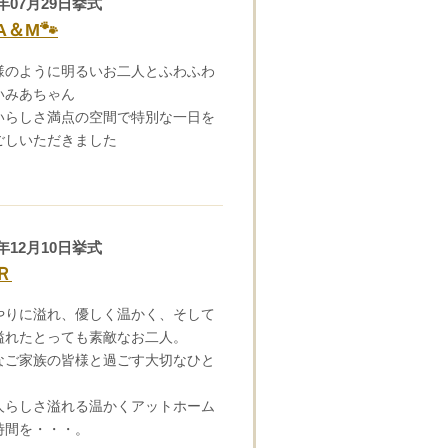
3年07月29日挙式
■■■日付■■■
A＆M🐾
様のように明るいお二人とふわふわ
いみあちゃん
いらしさ満点の空間で特別な一日を
ごしいただきました
3年12月10日挙式
Ｒ
やりに溢れ、優しく温かく、そして
溢れたとっても素敵なお二人。
なご家族の皆様と過ごす大切なひと
人らしさ溢れる温かくアットホーム
時間を・・・。