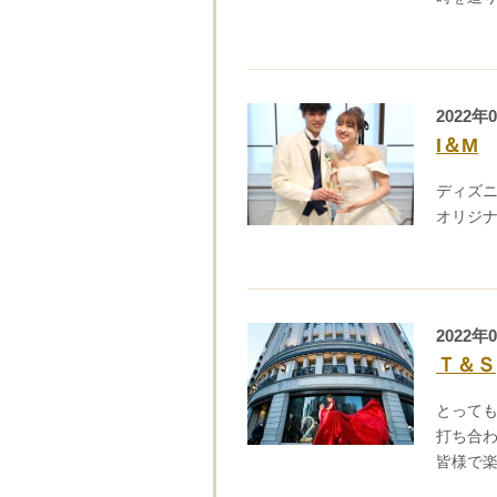
2022年
I＆M
ディズニ
オリジ
2022年
Ｔ＆Ｓ
とって
打ち合
皆様で