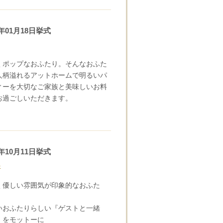
5年01月18日挙式
くポップなおふたり。そんなおふた
人柄溢れるアットホームで明るいパ
ィーを大切なご家族と美味しいお料
お過ごしいただきます。
4年10月11日挙式
S
く優しい雰囲気が印象的なおふた
いおふたりらしい『ゲストと一緒
』をモットーに