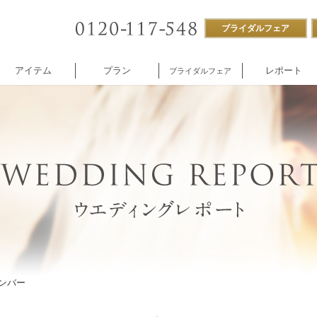
ブライダルフェア
アイテム
プラン
レポート
ブライダルフェア
ストラン
付帯設備
企業様向け
NNOREVE
パーティ
施設内撮影貸し
ナンバー