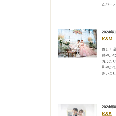
たパー
2024年
K&M
優しく
穏やか
おふた
和やか
ざいま
2024年
K&S