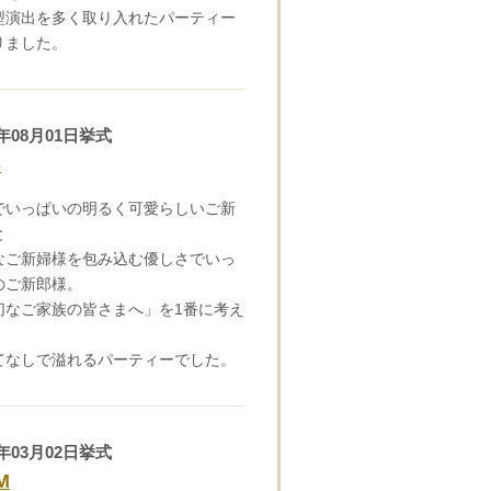
型演出を多く取り入れたパーティー
りました。
4年08月01日挙式
S
でいっぱいの明るく可愛らしいご新
と
なご新婦様を包み込む優しさでいっ
のご新郎様。
切なご家族の皆さまへ」を1番に考え
てなしで溢れるパーティーでした。
4年03月02日挙式
M