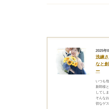
2025年
洗練さ
なと創
ー
いつも
新郎様
してし
そんな
切なゲ