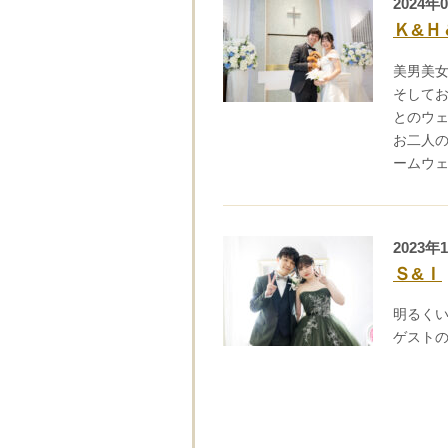
2024年
■■■タイトル■■■
Ｋ&Ｈ
美男美
そして
とのウ
お二人
ームウェ
2023年
Ｓ&Ｉ
明るくい
ゲスト