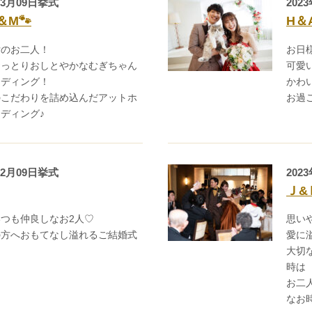
03月09日挙式
202
＆M🐾
H＆
女のお二人！
お日
おっとりおしとやかなむぎちゃん
可愛
ェディング！
かわ
のこだわりを詰め込んだアットホ
お過
ディング♪
予約画面に進む
12月09日挙式
202
Ｊ&
つも仲良しなお2人♡
思い
の方へおもてなし溢れるご結婚式
愛に
大切
時は
お二
なお