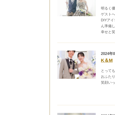
明るく
ゲスト
DIYア
ん準備
幸せと
2024年
K＆M
とって
おふた
笑顔い
ブラ