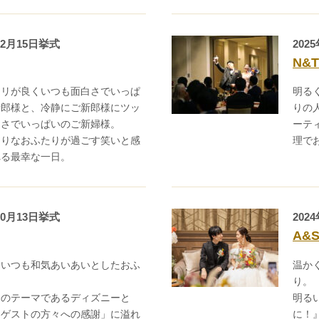
02月15日挙式
202
N&T
ノリが良くいつも面白さでいっぱ
明る
新郎様と、冷静にご新郎様にツッ
りの
しさでいっぱいのご新婦様。
ーテ
たりなおふたりが過ごす笑いと感
理で
れる最幸な一日。
10月13日挙式
202
A&
ていつも和気あいあいとしたおふ
温か
り。
りのテーマであるディズニーと
明る
なゲストの方々への感謝」に溢れ
に！