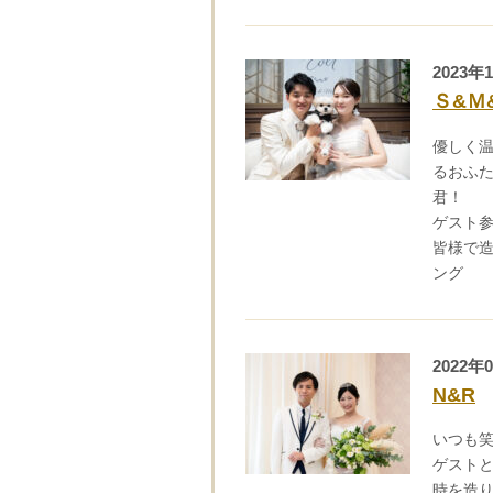
2023年
Ｓ&Ｍ
優しく
るおふ
君！
ゲスト
皆様で
ング
2022年
N&R
いつも
ゲスト
時を造