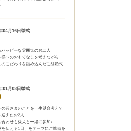
ー
2年04月16日挙式
A
もハッピーな雰囲気のお二人
ト様へのおもてなしを考えながら
人のこだわりを詰め込んだご結婚式
2年01月08日挙式
M
トの皆さまのことを一生懸命考えて
を迎えたお2人
ち合わせも愛犬と一緒に参加♪
謝を伝える1日」をテーマにご準備を