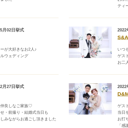
ティ
05月02日挙式
202
S&
ーが大好きなお2人♪
いつ
ナルウェディング
ゲス
お二
02月27日挙式
202
D&
も仲良しなご家族♡
ゲス
わせ・前撮り・結婚式当日も
当日
楽しみながらお過ごし頂きました
お打
「感