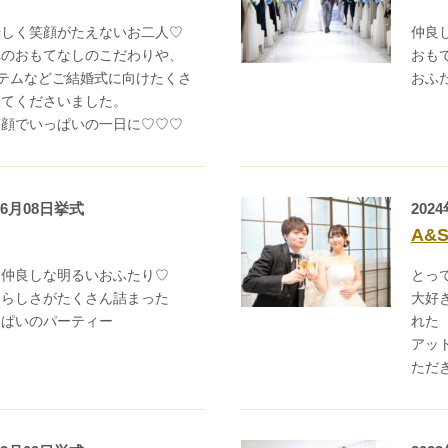
優しく笑顔がたえないお二人♡
仲良
へのおもてなしのこだわりや、
おも
イテムなどご結婚式に向けたくさ
おふ
してくださいました。
笑顔でいっぱいの一日に♡♡♡
06月08日挙式
202
A&
時間を選択してください
も仲良しな明るいおふたり♡
とっ
りらしさがたくさん詰まった
大好
っぱいのパーティー
れた
イダルフェア
アッ
ただ