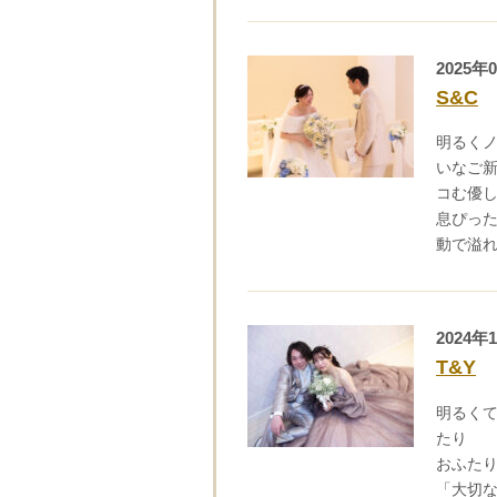
2025年
S&C
明るく
いなご
コむ優
息ぴっ
動で溢
2024年
T&Y
明るく
たり
おふた
「大切