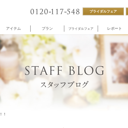
ブライダルフェア
アイテム
プラン
レポート
ブライダルフェア
ストラン
付帯設備
企業様向け
NNOREVE
パーティ
施設内撮影貸し
！！