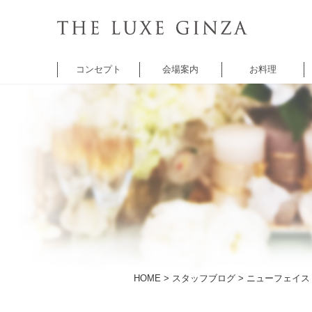
コンセプト
会場案内
お料理
チャペル
バンケット
バンケット
レ
セントクワトロ
5thアベニュー
シャンゼリゼ
A
チャペル
アベニュー
HOME
>
スタッフブログ
> ニューフェイス