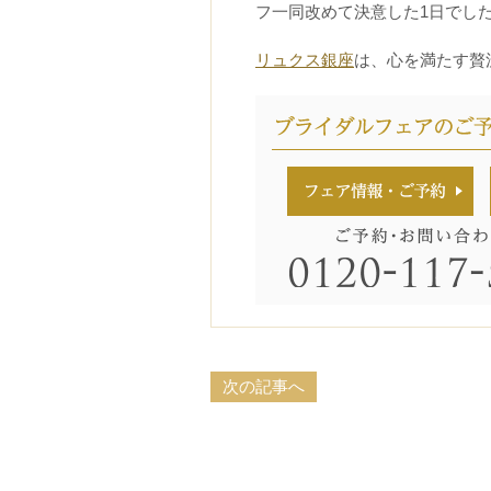
フ一同改めて決意した1日でした(^
リュクス銀座
は、心を満たす贅
次の記事へ