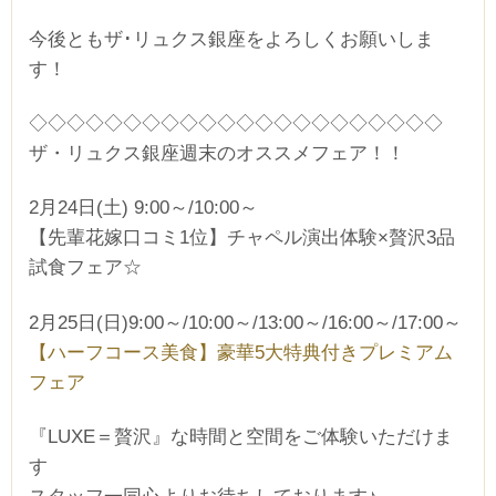
今後ともザ･リュクス銀座をよろしくお願いしま
す！
◇◇◇◇◇◇◇◇◇◇◇◇◇◇◇◇◇◇◇◇◇◇
ザ・リュクス銀座週末のオススメフェア！！
CLOSE
2月24日(土) 9:00～/10:00～
【先輩花嫁口コミ1位】チャペル演出体験×贅沢3品
時間を選択してください
試食フェア☆
ブライダルフェア
日時
2月25日(日)9:00～/10:00～/13:00～/16:00～/17:00～
【ハーフコース美食】豪華5大特典付きプレミアム
フェア
『LUXE＝贅沢』な時間と空間をご体験いただけま
■■■日付■■■
す