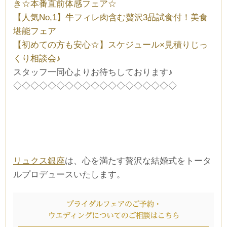
き☆本番直前体感フェア☆
【人気No,1】牛フィレ肉含む贅沢3品試食付！美食
堪能フェア
【初めての方も安心☆】スケジュール×見積りじっ
くり相談会♪
スタッフ一同心よりお待ちしております♪
◇◇◇◇◇◇◇◇◇◇◇◇◇◇◇◇◇◇◇
CLOSE
時間を選択してください
ブライダルフェア
日時
リュクス銀座
は、心を満たす贅沢な結婚式をトータ
ルプロデュースいたします。
■■■日付■■■