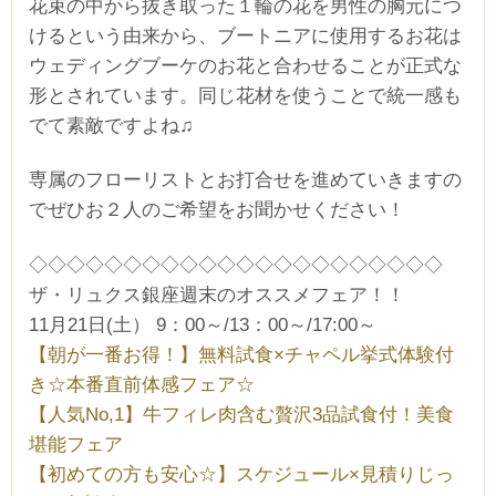
花束の中から抜き取った１輪の花を男性の胸元につ
けるという由来から、ブートニアに使用するお花は
ウェディングブーケのお花と合わせることが正式な
形とされています。同じ花材を使うことで統一感も
でて素敵ですよね♫
専属のフローリストとお打合せを進めていきますの
でぜひお２人のご希望をお聞かせください！
◇◇◇◇◇◇◇◇◇◇◇◇◇◇◇◇◇◇◇◇◇◇
ザ・リュクス銀座週末のオススメフェア！！
11月21日(土） 9：00～/13：00～/17:00～
【朝が一番お得！】無料試食×チャペル挙式体験付
き☆本番直前体感フェア☆
【人気No,1】牛フィレ肉含む贅沢3品試食付！美食
堪能フェア
【初めての方も安心☆】スケジュール×見積りじっ