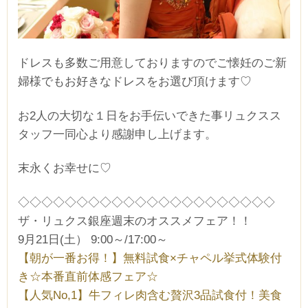
ドレスも多数ご用意しておりますのでご懐妊のご新
婦様でもお好きなドレスをお選び頂けます♡
お2人の大切な１日をお手伝いできた事リュクスス
タッフ一同心より感謝申し上げます。
末永くお幸せに♡
◇◇◇◇◇◇◇◇◇◇◇◇◇◇◇◇◇◇◇◇◇◇
ザ・リュクス銀座週末のオススメフェア！！
9月21日(土） 9:00～/17:00～
【朝が一番お得！】無料試食×チャペル挙式体験付
き☆本番直前体感フェア☆
【人気No,1】牛フィレ肉含む贅沢3品試食付！美食