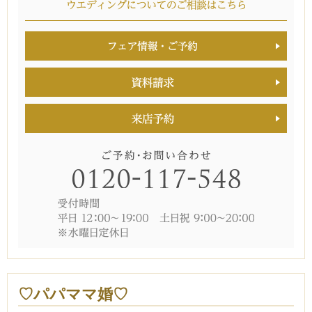
♡パパママ婚♡