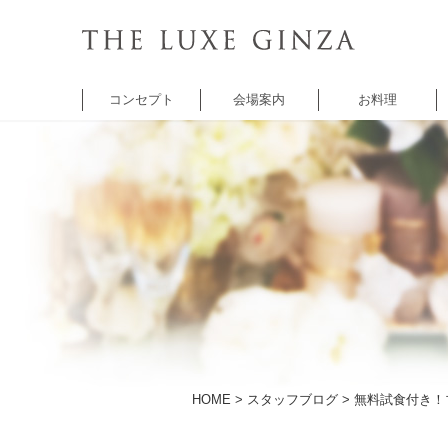
コンセプト
会場案内
お料理
チャペル
バンケット
バンケット
レ
セントクワトロ
5thアベニュー
シャンゼリゼ
A
チャペル
アベニュー
HOME
>
スタッフブログ
> 無料試食付き