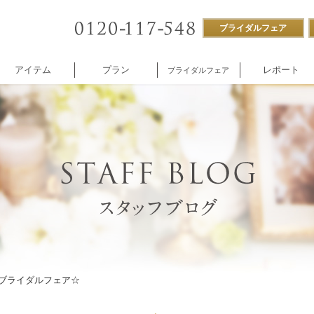
ブライダルフェア
アイテム
プラン
レポート
ブライダルフェア
ストラン
付帯設備
企業様向け
NNOREVE
パーティ
施設内撮影貸し
！ブライダルフェア☆