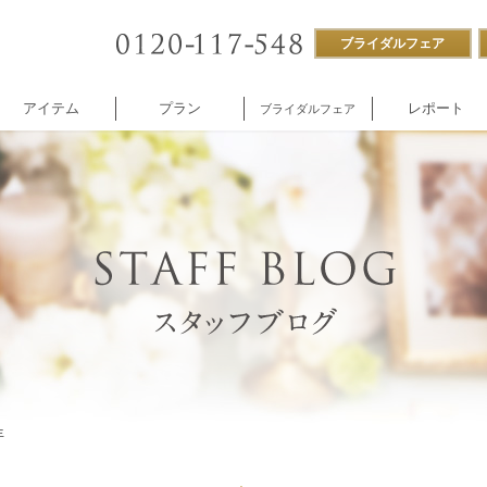
ブライダルフェア
アイテム
プラン
レポート
ブライダルフェア
ストラン
付帯設備
企業様向け
NNOREVE
パーティ
施設内撮影貸し
年