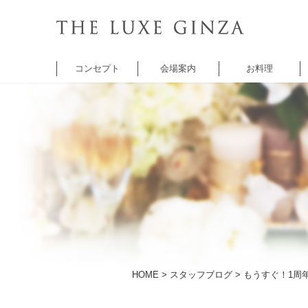
コンセプト
会場案内
お料理
チャペル
バンケット
バンケット
レ
セントクワトロ
5thアベニュー
シャンゼリゼ
A
チャペル
アベニュー
HOME
>
スタッフブログ
> もうすぐ！1周