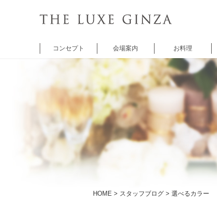
コンセプト
会場案内
お料理
チャペル
バンケット
バンケット
レ
セントクワトロ
5thアベニュー
シャンゼリゼ
A
チャペル
アベニュー
HOME
>
スタッフブログ
> 選べるカラー