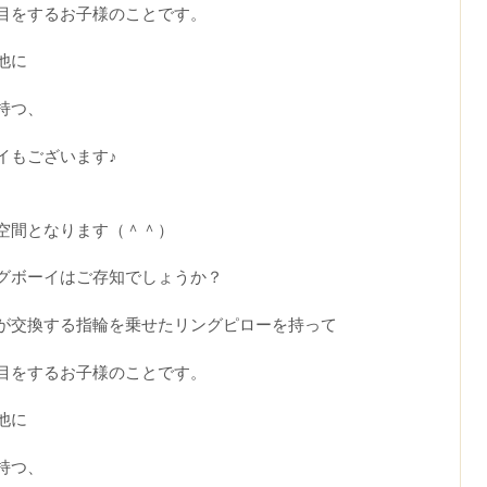
目をするお子様のことです。
他に
持つ、
イもございます♪
。
空間となります（＾＾）
グボーイはご存知でしょうか？
が交換する指輪を乗せたリングピローを持って
目をするお子様のことです。
他に
持つ、