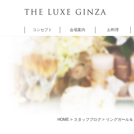
コンセプト
会場案内
お料理
チャペル
バンケット
バンケット
レ
セントクワトロ
5thアベニュー
シャンゼリゼ
A
チャペル
アベニュー
HOME
>
スタッフブログ
> リングガール