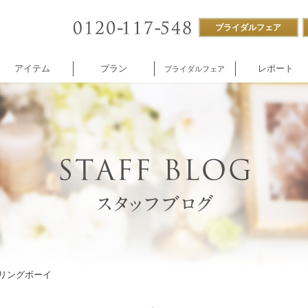
ブライダルフェア
アイテム
プラン
レポート
ブライダルフェア
ストラン
付帯設備
企業様向け
NNOREVE
パーティ
施設内撮影貸し
＆リングボーイ