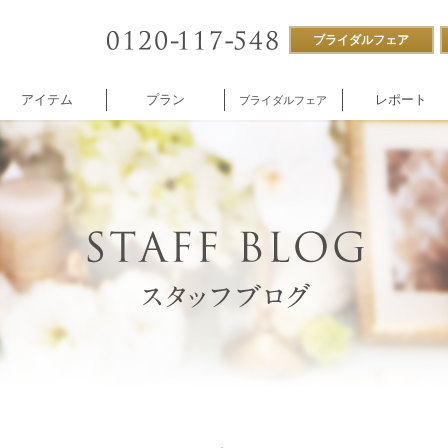
ブライダルフェア
アイテム
プラン
レポート
ブライダルフェア
ストラン
付帯設備
企業様向け
NNOREVE
パーティ
施設内撮影貸し