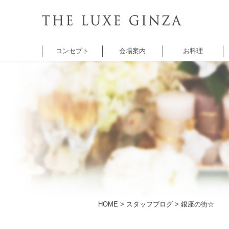
コンセプト
会場案内
お料理
チャペル
バンケット
バンケット
レ
セントクワトロ
5thアベニュー
シャンゼリゼ
A
チャペル
アベニュー
HOME
>
スタッフブログ
> 銀座の街☆