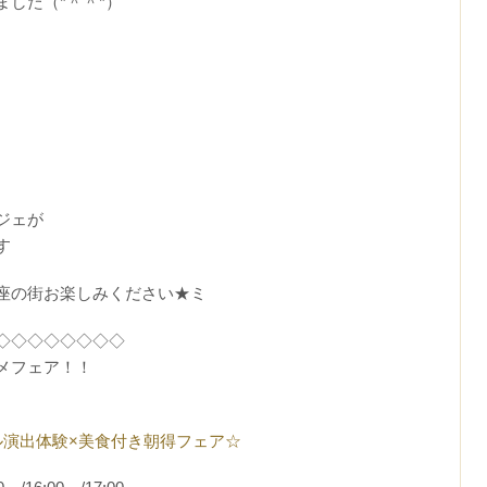
した（*＾＾*）
ジェが
す
座の街お楽しみください★ミ
◇◇◇◇◇◇◇◇
メフェア！！
ル演出体験×美食付き朝得フェア☆