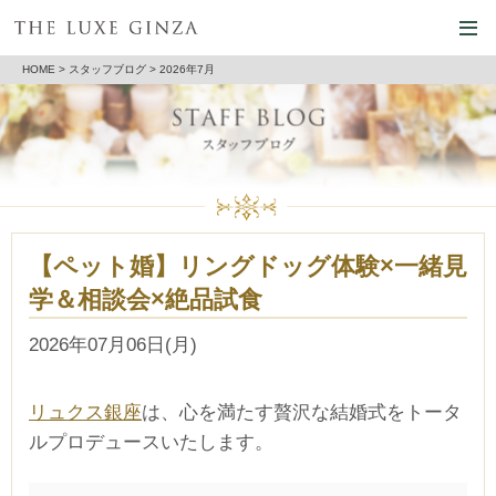
HOME
>
スタッフブログ
> 2026年7月
【ペット婚】リングドッグ体験×一緒見
学＆相談会×絶品試食
2026年07月06日(月)
リュクス銀座
は、心を満たす贅沢な結婚式をトータ
ルプロデュースいたします。